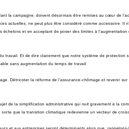
ant la campagne, doivent désormais être remises au cœur de l’act
es actuelles, ne peut plus être considéré comme accessoire. Il n
s échelons et en acceptant de poser des limites à l’augmentation d’
u travail. Et de dire clairement que notre système de protection s
viable sans augmentation du temps de travail.
tage. Détricoter la réforme de l’assurance-chômage et revenir sur l
ujet de la simplification administrative qui nuit gravement à la com
sorte que la transition climatique redevienne un vecteur de crois
eurs et aux entreprises seront déterminants alors que, rappelons-