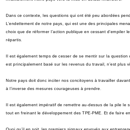
Dans ce contexte, les questions qui ont été peu abordées pend
L’endettement de notre pays, qui est une des principales menac
choix que de réformer l’action publique en cessant d’empiler le
répartis.
Il est également temps de cesser de se mentir sur la question d
est principalement basé sur les revenus du travail, n’est plus 
Notre pays doit donc inciter nos concitoyens à travailler davan
à l’inverse des mesures courageuses à prendre.
Il est également impératif de remettre au-dessus de la pile le s
tout en freinant le développement des TPE-PME. Et de faire en 
Quoi qu’il en soit, les premiers signaux envoyés aux entrepren