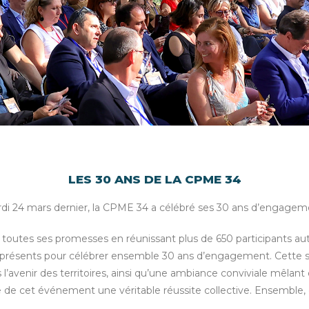
UVELLE ANNÉE,
LES 30 ANS DE LA CPME 34
VEL ENGAGEMEN
di 24 mars dernier, la CPME 34 a célébré ses 30 ans d’engagem
 toutes ses promesses en réunissant plus de 650 participants au
du présents pour célébrer ensemble 30 ans d’engagement. Cette
patronal humain de l'Hérault qui écoute et défend v
rs l’avenir des territoires, ainsi qu’une ambiance conviviale mê
re de cet événement une véritable réussite collective. Ensemble, 
J'ADHÈRE À LA CPME 34