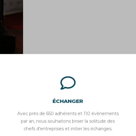
ÉCHANGER
Avec près de 650 adhérents et 110 évènements
par an, nous souhaitons briser la solitude des
chefs d’entreprises et initier les échanges.