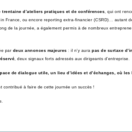
ne
trentaine d’ateliers pratiques et de conférences
, qui ont renc
ade in France, ou encore reporting extra-financier (CSRD)… autant 
 long de la journée, a également permis à de nombreux entreprene
uée par
deux annonces majeures
: il n’y aura
pas de surtaxe d’i
réservé
, deux signaux forts adressés aux dirigeants d’entreprise.
e de dialogue utile, un lieu d’idées et d’échanges, où les 
nt contribué à faire de cette journée un succès !
s.