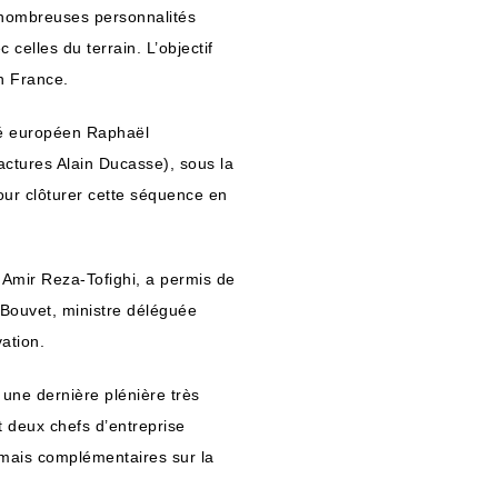
 nombreuses personnalités
 celles du terrain. L’objectif
en France.
té européen Raphaël
ctures Alain Ducasse), sous la
ur clôturer cette séquence en
 Amir Reza-Tofighi, a permis de
-Bouvet, ministre déléguée
vation.
t une dernière plénière très
et deux chefs d’entreprise
 mais complémentaires sur la