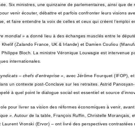
ée. Six ministres, une quinzaine de parlementaires, ainsi que de
our venir écouter, débattre et parfois confronter leurs visions avec
, et faire entendre la voix de celles et ceux qui créent l’emploi 
re mondial »
a donné lieu à des échanges musclés entre le dépu
 Khelif (Zalando France, UK & Irlande) et Damien Couliou (Manufa
Philippe Bloch. La ministre Véronique Louwagie est intervenue po
ues internationales.
syndicats – chefs d’entreprise »
, avec Jérôme Fourquet (IFOP), et
 dans un contexte post-Conclave sur les retraites. Astrid Panosyan
pelé à quel point le dialogue social est essentiel et source d’inno
parole pour livrer sa vision des réformes économiques à venir, avan
ique »
. Autour de la table, François Ruffin, Christelle Morançais, 
Laurent Vronski (Ervor) – ont livré des perspectives contrastées